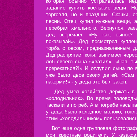
которая обычно устраивалась не
задание купить кое-какие вещи. Н
торговля, но и праздник. Скачки, с
песни. Отец купил нужные вещи, а
перебрал хмельного. Вернулся, зае
дед встречает. «Ну как, сынок?
показывай». Дед посмотрел купле
торба с овсом, предназначенным дл
Дед распрягает коня, вынимает чере
лоб своего сына «хватил». «Пап, т
пререкаться?!» И отлупил сына по 
уже было двое своих детей. «Сам 
накорми!» - у деда это был закон.
Дед умел хозяйство держать в п
«холодильник». Во время половодь
таскали в погреб. А в погребе насып
у деда было холодное молоко, топл
этим «холодильником» пользовались
Вот еще одна групповая фотографи
мои крестные родители. У казако