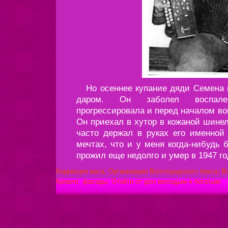
Но осеннее купание дяди Семена н
даром. Он заболел воспале
прогрессировала и перед началом во
Он приехал в хутор в кожаной шине
часто держал в руках его именной
мечтах, что и у меня когда-нибудь 
прожил еще недолго и умер в 1947 го
Коррекция веса;
Организации Волгоградского бокса;
В
Кровля, фасады;
Отойти от дел молодым и богатым;