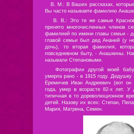
В. М.: В Ваших рассказах, которые
Вы часто называете фамилию Анашки
В. В.: Это те же самые Краснов
принято многочисленных членов се
фамилией по имени главы семьи - д
главой семьи был дед Ананий (у н
дочь), то вторая фамилия, кото
повседневном быту, - Анашкины. Н
называли Степановыми.
Фотографии другой моей бабуш
умерла рано - в 1915 году. Дедушку
Еремичев Иван Андреевич (вот он 
года, умер в возрасте 82-х лет. 
типичная в то дореволюционное вре
детей. Назову их всех: Степан, Пела
Мария, Матрена, Семен.