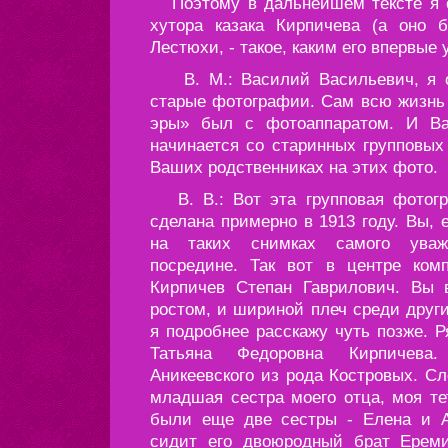
Поэтому в дальнейшем тексте я о
хутора казака Кирпичева (а оно б
Лестюхи, - такое, каким его впервые
В. М.: Василий Васильевич, я о
старые фотографии. Сам всю жизнь 
эры» был с фотоаппаратом. И В
начинается со старинных групповых
Ваших родственниках на этих фото.
В. В.: Вот эта групповая фотогр
сделана примерно в 1913 году. Вы, 
на таких снимках самого уваж
посредине. Так вот в центре ко
Кирпичев Степан Гаврилович. Вы 
ростом, и шириной плеч среди други
я подробнее расскажу чуть позже. 
Татьяна Федоровна Кирпичева
Аникеевского из рода Костровых. Сл
младшая сестра моего отца, моя те
были еще две сестры - Елена и 
сидит его двоюродный брат Ерем