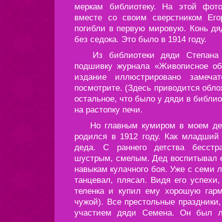
меркам библиотеку. На этой фот
вместе со своим сверстником Ег
погибли в первую мировую. Конь дя
без седока. Это было в 1914 году.
Из библиотеки дяди Степана я
подшивку журнала «Живописное обо
издание иллюстрировано замеча
посмотрите. (Здесь приводится обло
остальное, что было у дяди в библи
на растопку печи.
Но главным кумиром в моем дет
родился в 1912 году. Как младший
деда. С раннего детства бесст
шустрым, смелым. Дед воспитывал е
навыкам кулачного боя. Уже с семи л
танцевал, плясал. Видя его успехи,
теленка и купил ему хорошую гарм
чужой). Все престольные праздники
участием дяди Семена. Он был л