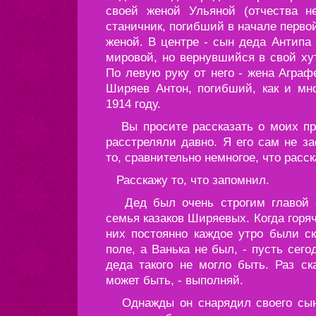
своей женой Ульяной (отчества н
станичник, погибший в начале перво
женой. В центре - сын деда Антипа
мировой, но вернувшийся в свой ху
По левую руку от него - жена Аграф
Ширяев Антон, погибший, как и мно
1914 году.
Вы просите рассказать о моих пре
расстреляли давно. Я его сам не 
то, сравнительно немногое, что расс
Расскажу то, что запомнил.
Дед был очень строгим главой с
семья казаков Ширяевых. Когда горяча
них постоянно каждое утро были с
поле, а Ванька не был, - пусть сегод
деда такого не могло быть. Раз ск
может быть, - выполняй.
Однажды он снарядил своего сына 