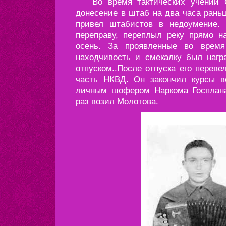
Во время тактических учений С
донесение в штаб на два часа рань
привел штабистов в недоумение. 
переправу, переплыл реку прямо н
осень. За проявленные во врем
находчивость и смекалку был наг
отпуском..После отпуска его перев
часть НКВД. Он закончил курсы в
личным шофером Наркома Госплана 
раз возил Молотова.