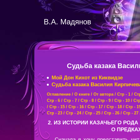
В.А. Мадянов
Судьба казака Васи
Мой Дон Кихот из Киквидзе
Судьба казака Василия Кирпичев
Оглавление
/
О книге
/
От автора
/
Стр - 1
/
Стр
Стр - 6
/
Стр - 7
/
Стр - 8
/
Стр - 9
/
Стр - 10
/
Стр
/
Стр - 15
/
Стр - 16
/
Стр - 17
/
Стр - 18
/
Стр - 1
Стр - 23
/
Стр - 24
/
Стр - 25
/
Стр - 26
/
Стр - 27
2. ИЗ ИСТОРИИ КАЗАЧЬЕГО РОДА
О ПРЕДКА
Сначала я хочу представить чита