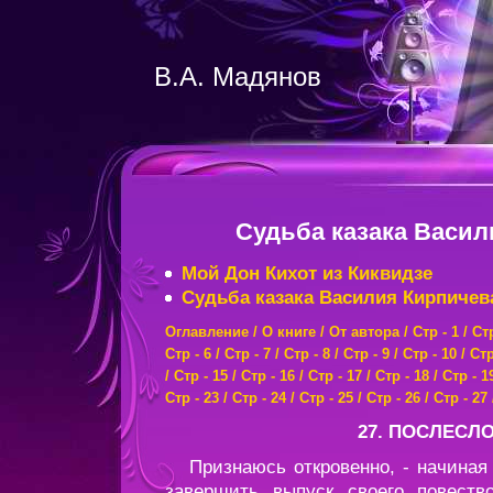
В.А. Мадянов
Судьба казака Васи
Мой Дон Кихот из Киквидзе
Судьба казака Василия Кирпичев
Оглавление
/
О книге
/
От автора
/
Стр - 1
/
Стр
Стр - 6
/
Стр - 7
/
Стр - 8
/
Стр - 9
/
Стр - 10
/
Стр
/
Стр - 15
/
Стр - 16
/
Стр - 17
/
Стр - 18
/
Стр - 1
Стр - 23
/
Стр - 24
/
Стр - 25
/
Стр - 26
/
Стр - 27
27. ПОСЛЕСЛ
Признаюсь откровенно, - начиная э
завершить выпуск своего повеств