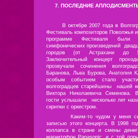
7. ПОСЛЕДНИЕ АПЛОДИСМЕНТ
В октябре 2007 года в Волгогра
Фестиваль композиторов Поволжья и
программе Фестиваля были 
симфонических произведений двадц
городов (от Астрахани до Я
Заключительный концерт прохо
прозвучали сочинения волгогра
Баранова, Льва Бурова, Анатолия 
особым событием стало участи
волгоградцев старейшины нашей ко
Виктора Николаевича Семенова. 
гости услышали несколько лет наз
скрипки с оркестром.
Каким-то чудом у меня сохра
записью этого концерта. В 1998 го
коллапса в стране и смены денег
магнитофон Panasonic, и с той пор