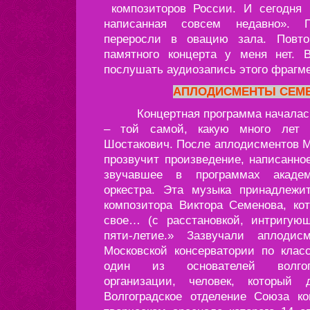
композиторов России. И сегодня б
написанная совсем недавно». П
переросли в овацию зала. Повто
памятного концерта у меня нет.
послушать аудиозапись этого фрагме
АПЛОДИСМЕНТЫ СЕМЕ
Концертная программа началась 
– той самой, какую много лет 
Шостакович. После аплодисментов М
прозвучит произведение, написанное
звучавшее в программах академ
оркестра. Эта музыка принадлежи
композитора Виктора Семенова, ко
свое… (с расстановкой, интригующ
пяти-летие.» Зазвучали аплоди
Московской консерватории по клас
один из основателей волгогр
организации, человек, который 
Волгоградское отделение Союза ко