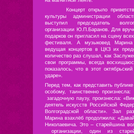
на магнитной ленте.
Концерт открыло приветствие 
культуры администрации област
выступил председатель волгог
организации Ю.П.Баранов. Для вру
подарков он пригласил на сцену все
фестиваля. А музыковед Марина
ведущая концертов в ЦКЗ их пред
количество раз слушал, как Заслуже
свои программы, всегда восхищаюс
показалось, что в этот октябрьски
ударе».
Перед тем, как представить публике
особому, таинственно произнесла:
загадочную паузу, произнесла: «Ви
деятель искусств Российской Феде
Волгоградской области». Зал ра
Марина взахлёб продолжила: «Давай
Николаевича. Это – старейшина вол
организации, один из старе