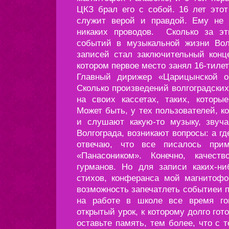
ЦКЗ брал его с собой. 16 лет это
служит верой и правдой. Ему не 
никаких проводов. Сколько за э
событий в музыкальной жизни Вол
записей стал заключительный конце
котором первое место занял 16-тил
Главный дирижер «Царицынской о
Сколько произведений волгоградски
на своих кассетах, таких, которы
Может быть, у тех пользователей, к
и слушают какую-то музыку, звуч
Волгограда, возникают вопросы: а гд
отвечаю, что все писалось при
«Панасоником». Конечно, качес
гурманов. Но для записи каких-ни
стихов, конферанса мой магнитофо
возможность запечатлеть событиеи п
на работе в школе все время го
открытый урок, к которому долго гото
оставьте память, тем более, что с 