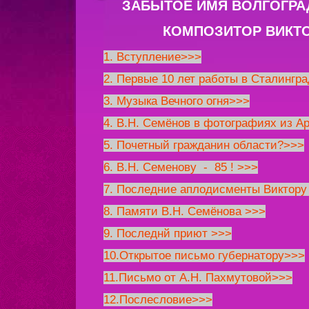
ЗАБЫТОЕ ИМЯ ВОЛГОГРА
КОМПОЗИТОР ВИКТ
1. Вступление>>>
2. Первые 10 лет работы в Сталингра
3. Музыка Вечного огня>>>
4. В.Н. Семёнов в фотографиях из А
5. Почетный гражданин области?>>>
6. В.Н. Семенову - 85 ! >>>
7. Последние аплодисменты Виктору
8. Памяти В.Н. Семёнова >>>
9. Последнй приют >>>
10.Открытое письмо губернатору>>>
11.Письмо от А.Н. Пахмутовой>>>
12.Послесловие>>>