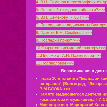
4. В.Н. Семёнов в фотографиях из А
5. Почетный гражданин области?>>>
6. В.Н. Семенову - 85 ! >>>
7. Последние аплодисменты Виктору
8. Памяти В.Н. Семёнова >>>
9. Последнй приют >>>
10.Открытое письмо губернатору>>>
11.Письмо от А.Н. Пахмутовой>>>
12.Послесловие>>>
Воспоминания о деяте
Глава 16-я из книги "Большой ко
ветеранов" (Волгоград, "Экспресс
В.М.БЛОКА >>>
Памяти выдающегося деятеля ис
композитора и музыковеда Г.И.
Мои встречи с Маргаритой Конст