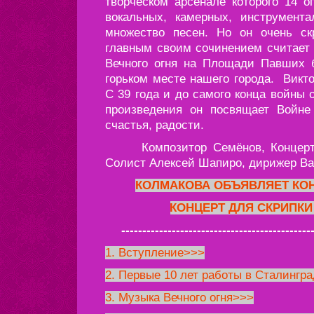
творческом арсенале которого 14 о
вокальных, камерных, инструме
множество песен. Но он очень ск
главным своим сочинением считает
Вечного огня на Площади Павших 
горьком месте нашего города. Викт
С 39 года и до самого конца войны 
произведения он посвящает Войне
счастья, радости.
Композитор Семёнов, Концерт д
Солист Алексей Шапиро, дирижер Ва
КОЛМАКОВА ОБЪЯВЛЯЕТ КО
КОНЦЕРТ ДЛЯ СКРИПКИ
---------------------------------------------
1. Вступление>>>
2. Первые 10 лет работы в Сталингра
3. Музыка Вечного огня>>>