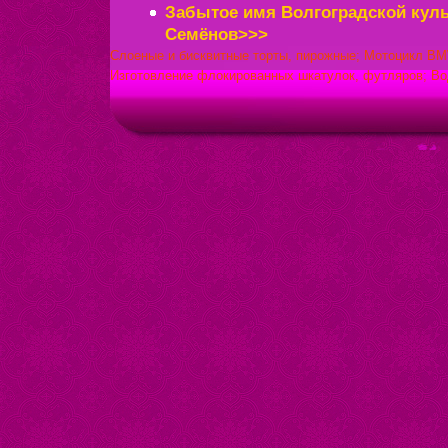
Забытое имя Волгоградской кул
Семёнов>>>
Слоеные и бисквитные торты, пирожные;
Мотоцикл BM
Изготовление флокированных шкатулок, футляров;
Во