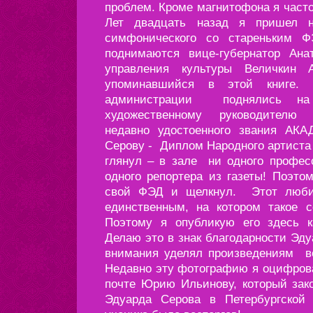
проблем. Кроме магнитофона я часто
Лет двадцать назад я пришел на
симфонического со стареньким 
поднимаются вице-губернатор Ан
управления культуры Величкин 
упоминавшийся в этой книге. П
администрации поднялись на
художественному руководителю о
недавно удостоенного звания АК
Серову - Диплом Народного артиста 
глянул – в зале ни одного профес
одного репортера из газеты! Поэто
свой ФЭД и щелкнул. Этот любит
единственным, на котором такое с
Поэтому я опубликую его здесь к
Делаю это в знак благодарности Эду
внимания уделял произведениям во
Недавно эту фотографию я оцифрова
почте Юрию Ильинову, который зак
Эдуарда Серова в Петербургской 